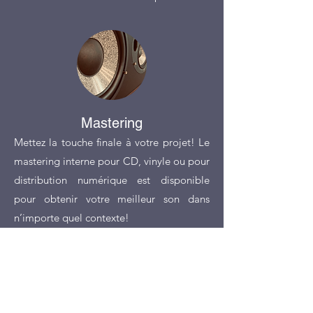
Mastering
Mettez la touche finale à votre projet! Le
mastering interne pour CD, vinyle ou pour
distribution numérique est disponible
pour obtenir votre meilleur son dans
n’importe quel contexte!
NOUS JOINDRE
3275 Rue Prieur Est, Montreal, QC